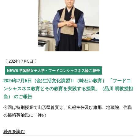
〔 2024年7月5日 〕
NEWS
学習院女子大学・フードコンシャスネス論ご報告
2024年7月5日（金)生活文化演習Ⅱ（味わい教育） 「フードコ
ンシャスネス教育とその教育を実践する授業」（品川 明教授担
当） のご報告
今回は特別授業で山形県善寳寺、広報主任及び維那、地蔵院、住職
の篠崎英治氏に「禅の
続きを読む