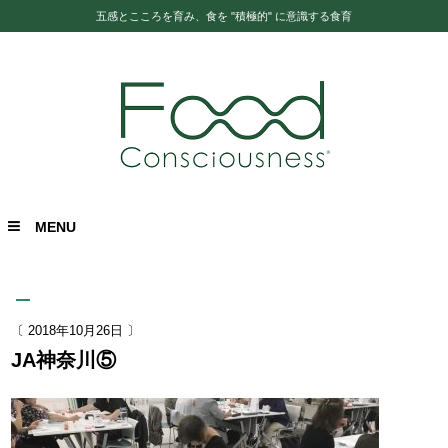
五感とこころを育み、食を "積極的" に意識する食育
MENU
〔 2018年10月26日 〕
JA神奈川⑤