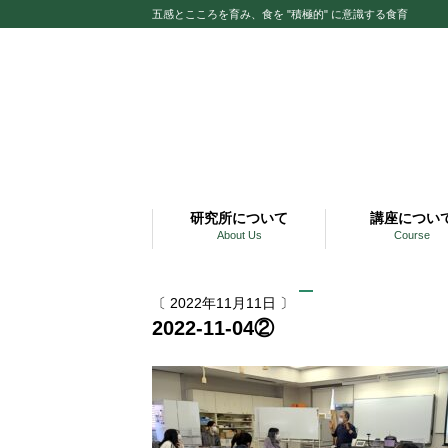
五感とこころを育み、食を "積極的" に意識する食育
研究所について
講座につい
About Us
Course
〔 2022年11月11日 〕
2022-11-04②